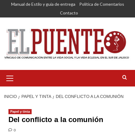
Saltar
Manual de Estilo y guía de entrega
Política de Comentarios
al
Contacto
contenido
Menú
primario
INICIO
PAPEL Y TINTA
DEL CONFLICTO A LA COMUNIÓN
Papel y tinta
Del conflicto a la comunión
0