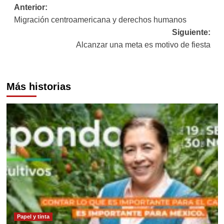
Navegación
Anterior:
Migración centroamericana y derechos humanos
de
Siguiente:
entradas
Alcanzar una meta es motivo de fiesta
Más historias
Papel y tinta