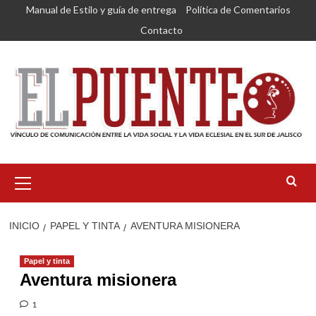
Saltar
Manual de Estilo y guía de entrega
Política de Comentarios
al
Contacto
contenido
Menú
primario
INICIO
PAPEL Y TINTA
AVENTURA MISIONERA
Papel y tinta
Aventura misionera
1