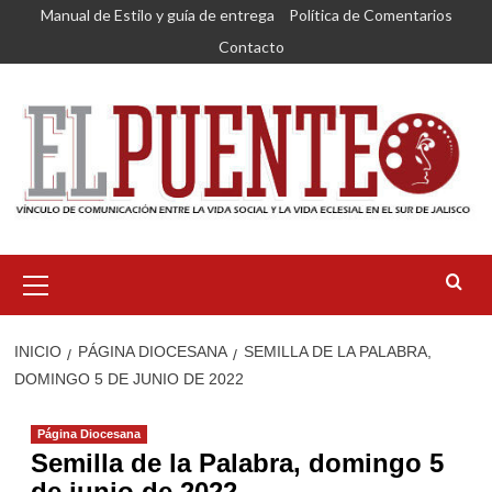
Saltar
Manual de Estilo y guía de entrega
Política de Comentarios
al
Contacto
contenido
Menú
primario
INICIO
PÁGINA DIOCESANA
SEMILLA DE LA PALABRA,
DOMINGO 5 DE JUNIO DE 2022
Página Diocesana
Semilla de la Palabra, domingo 5
de junio de 2022