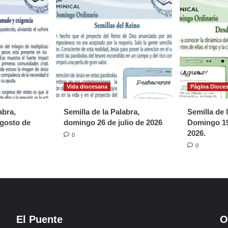
Vida diocesana
Página Dioce
abra,
Semilla de la Palabra,
Semilla de 
gosto de
domingo 26 de julio de 2026
Domingo 19
2026.
0
0
El Puente
O