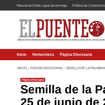
Saltar
Manual de Estilo y guía de entrega
Política de Comentari
al
contenido
Inicio
Hemeroteca
Página Diocesana
INICIO
PÁGINA DIOCESANA
SEMILLA DE LA PALABRA
Página Diocesana
Semilla de la 
25 de junio de