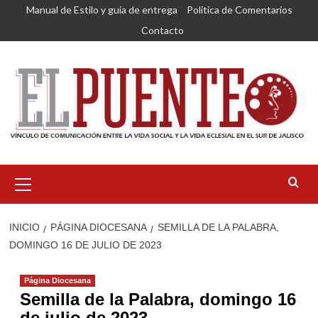
Saltar
Manual de Estilo y guía de entrega
Política de Comentarios
al
Contacto
contenido
Menú
primario
INICIO
PÁGINA DIOCESANA
SEMILLA DE LA PALABRA,
DOMINGO 16 DE JULIO DE 2023
Página Diocesana
Semilla de la Palabra, domingo 16
de julio de 2023