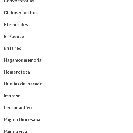
Convocatorias
Dichos y hechos
Efemérides
El Puente
En la red
Hagamos memoria
Hemeroteca
Huellas del pasado
Impreso
Lector activo
Página Diocesana
Página viva