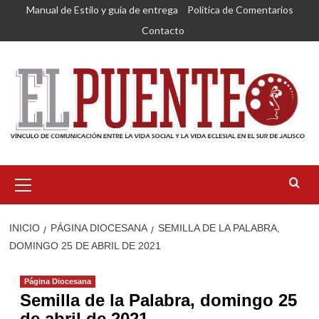
Saltar
Manual de Estilo y guía de entrega
Política de Comentarios
al
Contacto
contenido
Menú
primario
INICIO
PÁGINA DIOCESANA
SEMILLA DE LA PALABRA,
DOMINGO 25 DE ABRIL DE 2021
Página Diocesana
Semilla de la Palabra, domingo 25
de abril de 2021