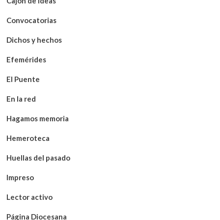
Cajón de ideas
Convocatorias
Dichos y hechos
Efemérides
El Puente
En la red
Hagamos memoria
Hemeroteca
Huellas del pasado
Impreso
Lector activo
Página Diocesana