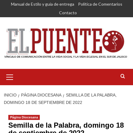
Saltar
Manual de Estilo y guía de entrega
Política de Comentarios
al
Contacto
contenido
Menú
primario
INICIO
PÁGINA DIOCESANA
SEMILLA DE LA PALABRA,
DOMINGO 18 DE SEPTIEMBRE DE 2022
Página Diocesana
Semilla de la Palabra, domingo 18
de septiembre de 2022