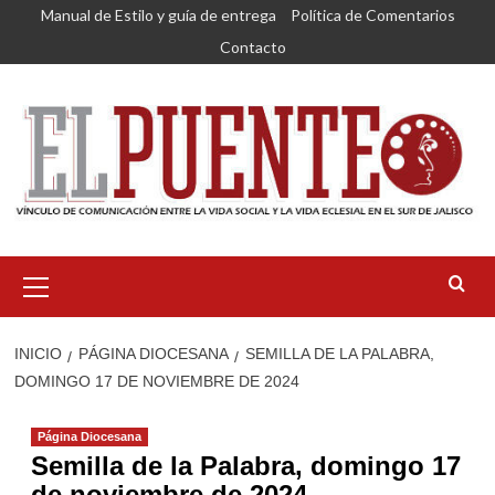
Saltar
Manual de Estilo y guía de entrega
Política de Comentarios
al
Contacto
contenido
Menú
primario
INICIO
PÁGINA DIOCESANA
SEMILLA DE LA PALABRA,
DOMINGO 17 DE NOVIEMBRE DE 2024
Página Diocesana
Semilla de la Palabra, domingo 17
de noviembre de 2024