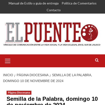
Saltar
Manual de Estilo y guía de entrega
Política de Comentarios
al
Contacto
contenido
Menú
primario
INICIO
PÁGINA DIOCESANA
SEMILLA DE LA PALABRA,
DOMINGO 10 DE NOVIEMBRE DE 2024
Página Diocesana
Semilla de la Palabra, domingo 10
de noviembre de 2024