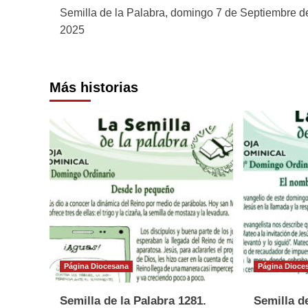
Semilla de la Palabra, domingo 7 de Septiembre d
de
2025
entradas
Más historias
Página Diocesana
Página Dioce
Semilla de la Palabra 1281.
Semilla de