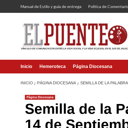
Saltar
Manual de Estilo y guía de entrega
Política de Comentari
al
contenido
Inicio
Hemeroteca
Página Diocesana
INICIO
PÁGINA DIOCESANA
SEMILLA DE LA PALABR
Página Diocesana
Semilla de la 
14 de Septiemb