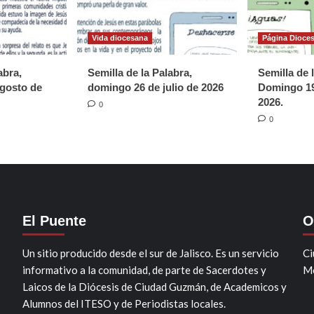
Vida diocesana
Página Dioce
abra,
Semilla de la Palabra,
Semilla de 
gosto de
domingo 26 de julio de 2026
Domingo 19
2026.
0
0
El Puente
O
Un sitio producido desde el sur de Jalisco. Es un servicio
Ci
informativo a la comunidad, de parte de Sacerdotes y
Mo
Laicos de la Diócesis de Ciudad Guzmán, de Academicos y
Alumnos del ITESO y de Periodistas locales.