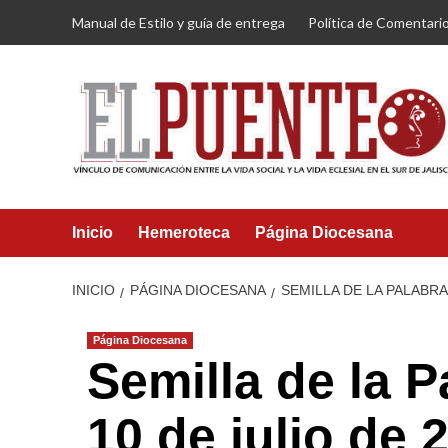
Saltar
Manual de Estilo y guía de entrega
Política de Comentari
al
contenido
Inicio
Hemeroteca
Página Diocesana
INICIO
PÁGINA DIOCESANA
SEMILLA DE LA PALABRA
Página Diocesana
Semilla de la 
10 de julio de 