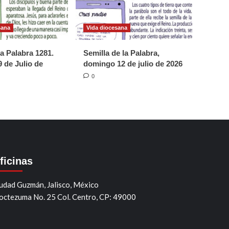
sana
Vida diocesana
la Palabra 1281.
Semilla de la Palabra,
 de Julio de
domingo 12 de julio de 2026
0
ficinas
udad Guzmán, Jalisco, México
ctezuma No. 25 Col. Centro, CP: 49000