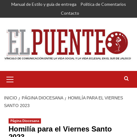
Saltar
Manual de Estilo y guía de entrega
Política de Comentarios
al
Contacto
contenido
Menú
primario
INICIO
PÁGINA DIOCESANA
HOMILÍA PARA EL VIERNES
SANTO 2023
Página Diocesana
Homilía para el Viernes Santo
2023