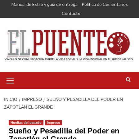
Saltar
Manual de Estilo y guía de entrega
Política de Comentarios
al
Contacto
contenido
Menú
primario
INICIO
IMPRESO
SUEÑO Y PESADILLA DEL PODER EN
ZAPOTLÁN EL GRANDE
Huellas del pasado
Impreso
Sueño y Pesadilla del Poder en
Zapotlán el Grande