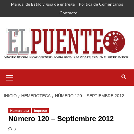
Saltar
Manual de Estilo y guía de entrega
Política de Comentarios
al
Contacto
contenido
Menú
primario
INICIO
HEMEROTECA
NÚMERO 120 – SEPTIEMBRE 2012
Hemeroteca
Impreso
Número 120 – Septiembre 2012
0