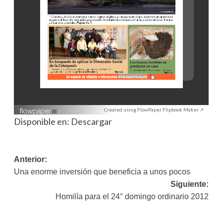
Created using FlowPaper Flipbook Maker ↗
Disponible en:
Descargar
Navegación
Anterior:
Una enorme inversión que beneficia a unos pocos
de
Siguiente:
entradas
Homilía para el 24° domingo ordinario 2012