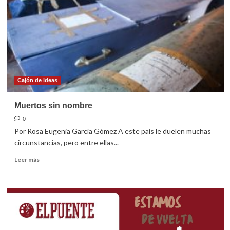
Cajón de ideas
Muertos sin nombre
0
Por Rosa Eugenia García Gómez A este país le duelen muchas
circunstancias, pero entre ellas...
Leer
Leer más
más
sobre
Muertos
sin
nombre