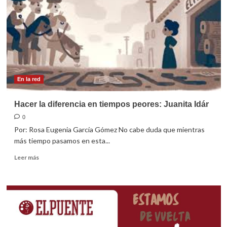
En la red
Hacer la diferencia en tiempos peores: Juanita Idár
0
Por: Rosa Eugenia García Gómez No cabe duda que mientras
más tiempo pasamos en esta...
Leer
Leer más
más
sobre
Hacer
la
diferencia
en
tiempos