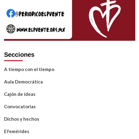
peores:
Juanita
Idár
Secciones
A tiempo con el tiempo
Aula Democrática
Cajón de ideas
Convocatorias
Dichos y hechos
Efemérides