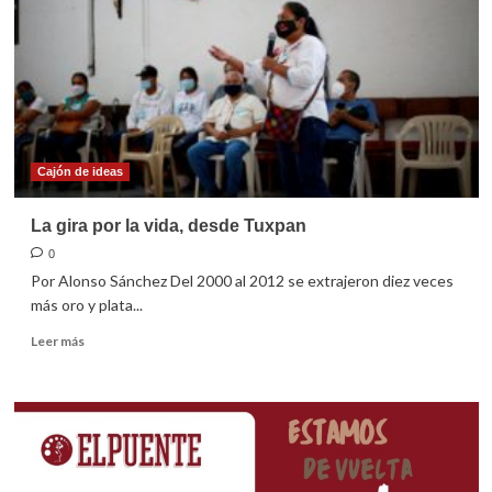
Cajón de ideas
La gira por la vida, desde Tuxpan
0
Por Alonso Sánchez Del 2000 al 2012 se extrajeron diez veces
más oro y plata...
Leer
Leer más
más
sobre
La
gira
por
la
vida,