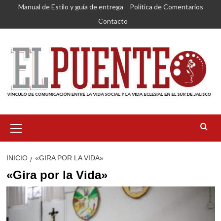
Saltar
Manual de Estilo y guía de entrega
Política de Comentarios
al
Contacto
contenido
Menú
primario
INICIO
«GIRA POR LA VIDA»
«Gira por la Vida»