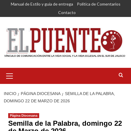
Saltar
Manual de Estilo y guía de entrega
Política de Comentarios
al
Contacto
contenido
Menú
primario
INICIO
PÁGINA DIOCESANA
SEMILLA DE LA PALABRA,
DOMINGO 22 DE MARZO DE 2026
Página Diocesana
Semilla de la Palabra, domingo 22
de Marzo de 2026