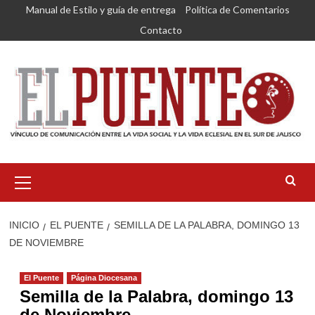
Saltar
Manual de Estilo y guía de entrega
Política de Comentarios
al
Contacto
contenido
Menú
primario
INICIO
EL PUENTE
SEMILLA DE LA PALABRA, DOMINGO 13
DE NOVIEMBRE
El Puente
Página Diocesana
Semilla de la Palabra, domingo 13
de Noviembre