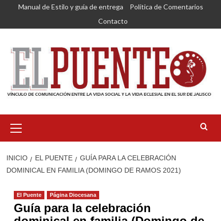
Saltar
Manual de Estilo y guía de entrega
Política de Comentarios
al
Contacto
contenido
Menú
primario
INICIO
EL PUENTE
GUÍA PARA LA CELEBRACIÓN
DOMINICAL EN FAMILIA (DOMINGO DE RAMOS 2021)
El Puente
Página Diocesana
Guía para la celebración
dominical en familia (Domingo de