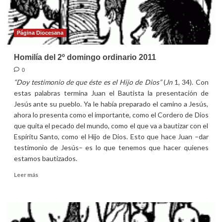
Página Diocesana
Homilía del 2º domingo ordinario 2011
0
“Doy testimonio de que éste es el Hijo de Dios”
(
Jn
1, 34). Con
estas palabras termina Juan el Bautista la presentación de
Jesús ante su pueblo. Ya le había preparado el camino a Jesús,
ahora lo presenta como el importante, como el Cordero de Dios
que quita el pecado del mundo, como el que va a bautizar con el
Espíritu Santo, como el Hijo de Dios. Esto que hace Juan –dar
testimonio de Jesús– es lo que tenemos que hacer quienes
estamos bautizados.
Leer
Leer más
más
sobre
Homilía
del
2º