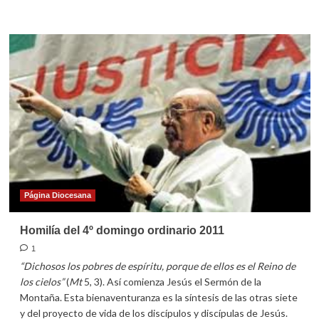
más
sobre
Homilía
del
5º
domingo
ordinario
2011
Página Diocesana
Homilía del 4º domingo ordinario 2011
1
“Dichosos los pobres de espíritu, porque de ellos es el Reino de
los cielos”
(
Mt
5, 3). Así comienza Jesús el Sermón de la
Montaña. Esta bienaventuranza es la síntesis de las otras siete
y del proyecto de vida de los discípulos y discípulas de Jesús.