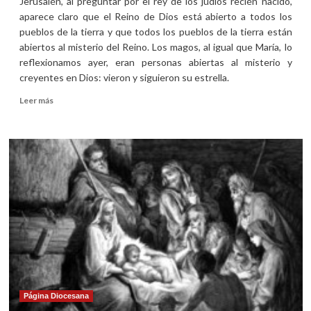
Jerusalén, al preguntar por el rey de los judíos recién nacido,
aparece claro que el Reino de Dios está abierto a todos los
pueblos de la tierra y que todos los pueblos de la tierra están
abiertos al misterio del Reino. Los magos, al igual que María, lo
reflexionamos ayer, eran personas abiertas al misterio y
creyentes en Dios: vieron y siguieron su estrella.
Leer
Leer más
más
sobre
Homilía
de
la
Epifanía
del
Señor
2011
Página Diocesana