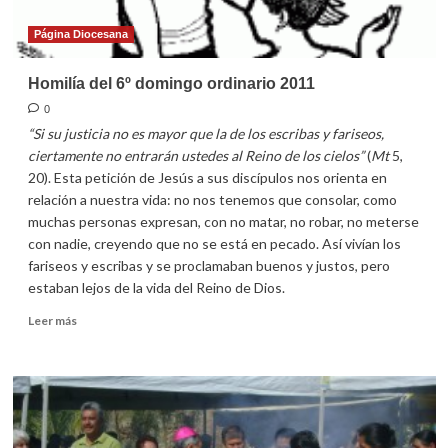
Página Diocesana
Homilía del 6º domingo ordinario 2011
0
“Si su justicia no es mayor que la de los escribas y fariseos,
ciertamente no entrarán ustedes al Reino de los cielos”
(
Mt
5,
20). Esta petición de Jesús a sus discípulos nos orienta en
relación a nuestra vida: no nos tenemos que consolar, como
muchas personas expresan, con no matar, no robar, no meterse
con nadie, creyendo que no se está en pecado. Así vivían los
fariseos y escribas y se proclamaban buenos y justos, pero
estaban lejos de la vida del Reino de Dios.
Leer
Leer más
más
sobre
Homilía
del
6º
domingo