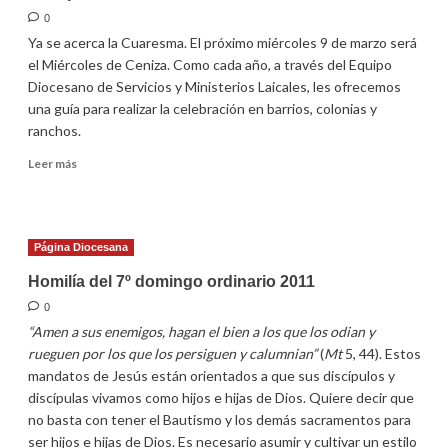
0
Ya se acerca la Cuaresma. El próximo miércoles 9 de marzo será
el Miércoles de Ceniza. Como cada año, a través del Equipo
Diocesano de Servicios y Ministerios Laicales, les ofrecemos
una guía para realizar la celebración en barrios, colonias y
ranchos.
Leer
Leer más
más
sobre
Guía
para
Página Diocesana
la
celebración
Homilía del 7º domingo ordinario 2011
de
0
la
“Amen a sus enemigos, hagan el bien a los que los odian y
Ceniza
rueguen por los que los persiguen y calumnian”
(
Mt
5, 44). Estos
mandatos de Jesús están orientados a que sus discípulos y
discípulas vivamos como hijos e hijas de Dios. Quiere decir que
no basta con tener el Bautismo y los demás sacramentos para
ser hijos e hijas de Dios. Es necesario asumir y cultivar un estilo