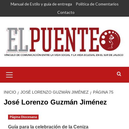
Saltar
Manual de Estilo y guía de entrega
Política de Comentarios
al
Contacto
contenido
Menú
primario
INICIO
JOSÉ LORENZO GUZMÁN JIMÉNEZ
PÁGINA 75
José Lorenzo Guzmán Jiménez
Página Diocesana
Guía para la celebración de la Ceniza