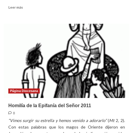
Leer
Leer más
más
sobre
Homilía
del
domingo
del
Bautismo
del
Señor
2011
Página Diocesana
Homilía de la Epifanía del Señor 2011
0
“Vimos surgir su estrella y hemos venido a adorarlo”
(
Mt
2, 2).
Con estas palabras que los magos de Oriente dijeron en