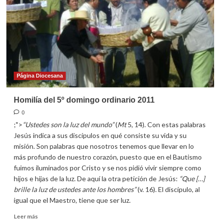
ordinario
2011
Página Diocesana
Homilía del 5º domingo ordinario 2011
0
;">
“Ustedes son la luz del mundo”
(
Mt
5, 14). Con estas palabras
Jesús indica a sus discípulos en qué consiste su vida y su
misión. Son palabras que nosotros tenemos que llevar en lo
más profundo de nuestro corazón, puesto que en el Bautismo
fuimos iluminados por Cristo y se nos pidió vivir siempre como
hijos e hijas de la luz. De aquí la otra petición de Jesús:
“Que […]
brille la luz de ustedes ante los hombres”
(v. 16). El discípulo, al
igual que el Maestro, tiene que ser luz.
Leer
Leer más