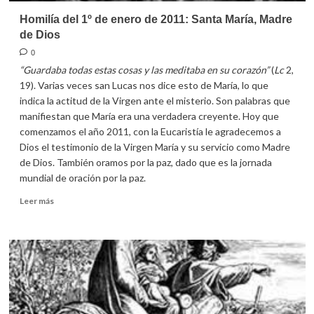
Homilía del 1º de enero de 2011: Santa María, Madre
de Dios
0
“Guardaba todas estas cosas y las meditaba en su corazón”
(
Lc
2,
19). Varias veces san Lucas nos dice esto de María, lo que
indica la actitud de la Virgen ante el misterio. Son palabras que
manifiestan que María era una verdadera creyente. Hoy que
comenzamos el año 2011, con la Eucaristía le agradecemos a
Dios el testimonio de la Virgen María y su servicio como Madre
de Dios. También oramos por la paz, dado que es la jornada
mundial de oración por la paz.
Leer
Leer más
más
sobre
Homilía
del
1º
de
enero
de