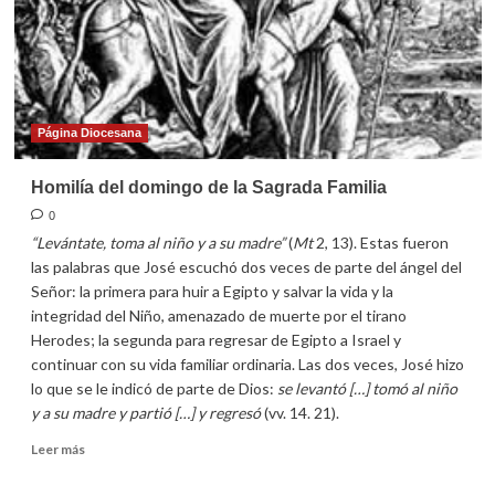
2011:
Santa
María,
Madre
de
Dios
Página Diocesana
Homilía del domingo de la Sagrada Familia
0
“Levántate, toma al niño y a su madre”
(
Mt
2, 13). Estas fueron
las palabras que José escuchó dos veces de parte del ángel del
Señor: la primera para huir a Egipto y salvar la vida y la
integridad del Niño, amenazado de muerte por el tirano
Herodes; la segunda para regresar de Egipto a Israel y
continuar con su vida familiar ordinaria. Las dos veces, José hizo
lo que se le indicó de parte de Dios:
se levantó […] tomó al niño
y a su madre y partió
[…] y regresó
(vv. 14. 21).
Leer
Leer más
más
sobre