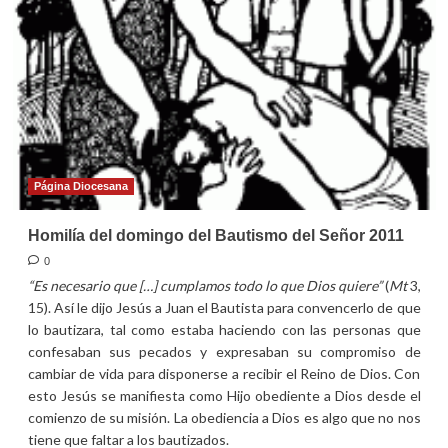
domingo
ordinario
2011
Página Diocesana
Homilía del domingo del Bautismo del Señor 2011
0
“Es necesario que […] cumplamos todo lo que Dios quiere”
(
Mt
3,
15). Así le dijo Jesús a Juan el Bautista para convencerlo de que
lo bautizara, tal como estaba haciendo con las personas que
confesaban sus pecados y expresaban su compromiso de
cambiar de vida para disponerse a recibir el Reino de Dios. Con
esto Jesús se manifiesta como Hijo obediente a Dios desde el
comienzo de su misión. La obediencia a Dios es algo que no nos
tiene que faltar a los bautizados.