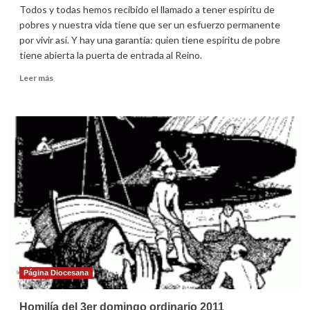
Todos y todas hemos recibido el llamado a tener espíritu de
pobres y nuestra vida tiene que ser un esfuerzo permanente
por vivir así. Y hay una garantía: quien tiene espíritu de pobre
tiene abierta la puerta de entrada al Reino.
Leer
Leer más
más
sobre
Homilía
del
4º
domingo
ordinario
2011
Página Diocesana
Homilía del 3er domingo ordinario 2011