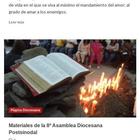
de vida en el que se viva al máximo el mandamiento del amor: al
grado de amar a los enemigos.
Leer
Leer más
más
sobre
Homilía
del
7º
domingo
ordinario
2011
Página Diocesana
Materiales de la 8ª Asamblea Diocesana
Postsinodal