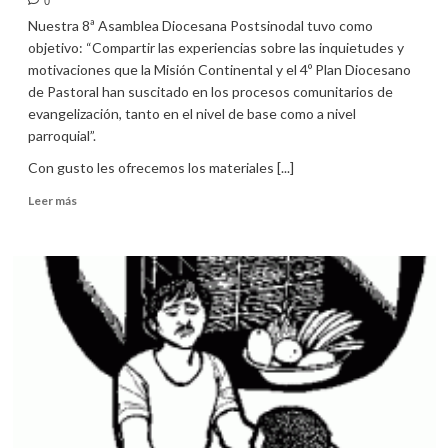
0
Nuestra 8ª Asamblea Diocesana Postsinodal tuvo como
objetivo: “Compartir las experiencias sobre las inquietudes y
motivaciones que la Misión Continental y el 4º Plan Diocesano
de Pastoral han suscitado en los procesos comunitarios de
evangelización, tanto en el nivel de base como a nivel
parroquial”.
Con gusto les ofrecemos los materiales [...]
Leer
Leer más
más
sobre
Materiales
de
la
8ª
Asamblea
Diocesana
Postsinodal