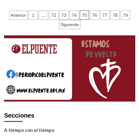
Homilía
del
Paginación
…
75
Anterior
1
72
73
74
76
77
78
79
domingo
de
de
Siguiente
la
entradas
Sagrada
Familia
Secciones
A tiempo con el tiempo