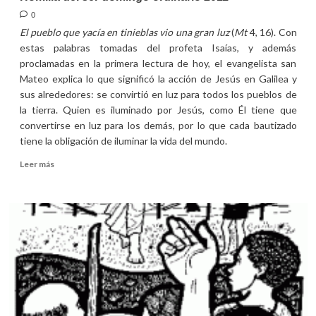
0
El pueblo que yacía en tinieblas vio una gran luz
(
Mt
4, 16). Con
estas palabras tomadas del profeta Isaías, y además
proclamadas en la primera lectura de hoy, el evangelista san
Mateo explica lo que significó la acción de Jesús en Galilea y
sus alrededores: se convirtió en luz para todos los pueblos de
la tierra. Quien es iluminado por Jesús, como Él tiene que
convertirse en luz para los demás, por lo que cada bautizado
tiene la obligación de iluminar la vida del mundo.
Leer
Leer más
más
sobre
Homilía
del
3er
domingo
ordinario
2011