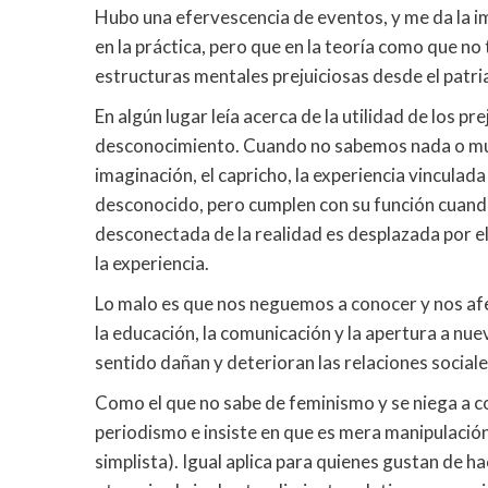
Hubo una efervescencia de eventos, y me da la 
en la práctica, pero que en la teoría como que n
estructuras mentales prejuiciosas desde el patr
En algún lugar leía acerca de la utilidad de los pr
desconocimiento. Cuando no sabemos nada o muy
imaginación, el capricho, la experiencia vinculad
desconocido, pero cumplen con su función cuand
desconectada de la realidad es desplazada por el
la experiencia.
Lo malo es que nos neguemos a conocer y nos afe
la educación, la comunicación y la apertura a nue
sentido dañan y deterioran las relaciones sociale
Como el que no sabe de feminismo y se niega a c
periodismo e insiste en que es mera manipulación
simplista). Igual aplica para quienes gustan de ha