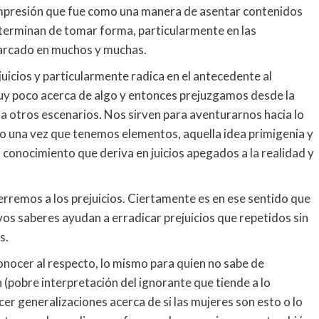
impresión que fue como una manera de asentar contenidos
o terminan de tomar forma, particularmente en las
iarcado en muchos y muchas.
ejuicios y particularmente radica en el antecedente al
 poco acerca de algo y entonces prejuzgamos desde la
a a otros escenarios. Nos sirven para aventurarnos hacia lo
o una vez que tenemos elementos, aquella idea primigenia y
 conocimiento que deriva en juicios apegados a la realidad y
rremos a los prejuicios. Ciertamente es en ese sentido que
vos saberes ayudan a erradicar prejuicios que repetidos sin
s.
onocer al respecto, lo mismo para quien no sabe de
 (pobre interpretación del ignorante que tiende a lo
cer generalizaciones acerca de si las mujeres son esto o lo