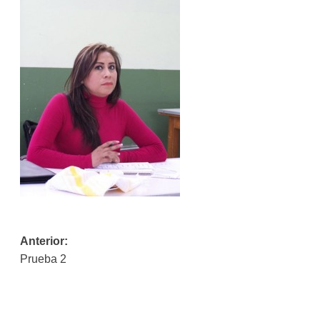
Navegación
Anterior:
Prueba 2
de
entradas