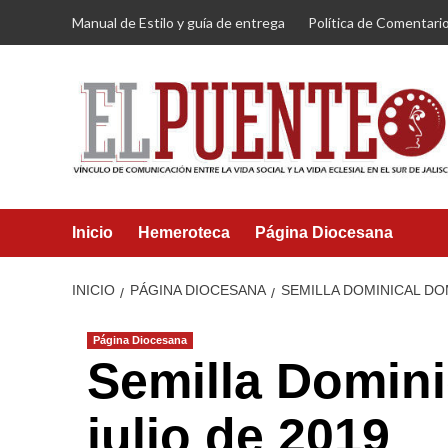
Saltar
Manual de Estilo y guía de entrega
Política de Comentari
al
contenido
Inicio
Hemeroteca
Página Diocesana
INICIO
PÁGINA DIOCESANA
SEMILLA DOMINICAL DO
Página Diocesana
Semilla Domin
julio de 2019