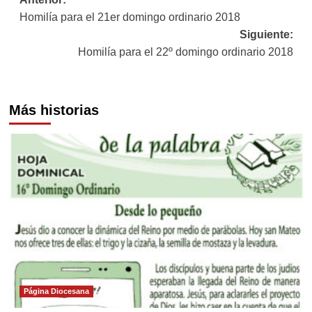
Navegación
Homilía para el 21er domingo ordinario 2018
de
Siguiente:
entradas
Homilía para el 22º domingo ordinario 2018
Más historias
Página Diocesana