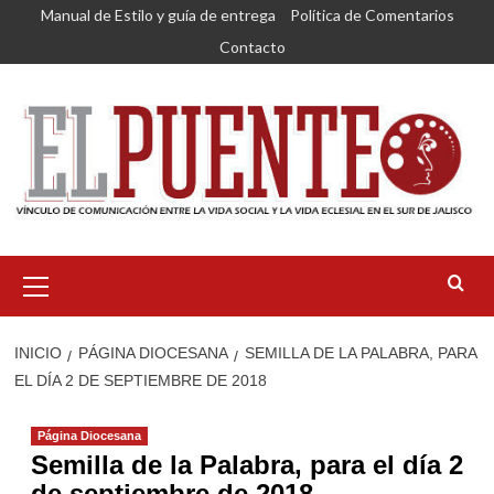
Saltar
Manual de Estilo y guía de entrega
Política de Comentarios
al
Contacto
contenido
Menú
primario
INICIO
PÁGINA DIOCESANA
SEMILLA DE LA PALABRA, PARA
EL DÍA 2 DE SEPTIEMBRE DE 2018
Página Diocesana
Semilla de la Palabra, para el día 2
de septiembre de 2018