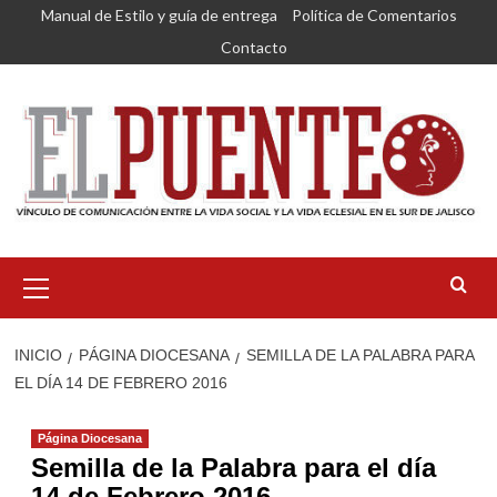
Saltar
Manual de Estilo y guía de entrega
Política de Comentarios
al
Contacto
contenido
Menú
primario
INICIO
PÁGINA DIOCESANA
SEMILLA DE LA PALABRA PARA
EL DÍA 14 DE FEBRERO 2016
Página Diocesana
Semilla de la Palabra para el día
14 de Febrero 2016