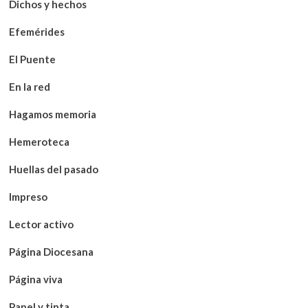
Dichos y hechos
Efemérides
El Puente
En la red
Hagamos memoria
Hemeroteca
Huellas del pasado
Impreso
Lector activo
Página Diocesana
Página viva
Papel y tinta