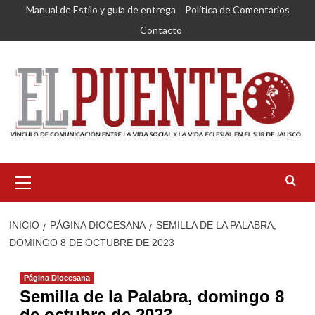
Saltar
Manual de Estilo y guía de entrega
Política de Comentarios
al
Contacto
contenido
Menú
primario
INICIO
PÁGINA DIOCESANA
SEMILLA DE LA PALABRA,
DOMINGO 8 DE OCTUBRE DE 2023
Página Diocesana
Semilla de la Palabra, domingo 8
de octubre de 2023