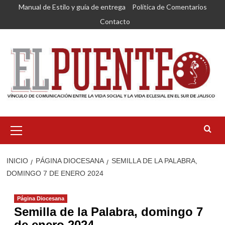
Saltar
Manual de Estilo y guía de entrega
Política de Comentarios
al
Contacto
contenido
Menú
primario
INICIO
PÁGINA DIOCESANA
SEMILLA DE LA PALABRA,
DOMINGO 7 DE ENERO 2024
Página Diocesana
Semilla de la Palabra, domingo 7
de enero 2024