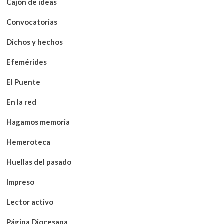
Cajón de ideas
Convocatorias
Dichos y hechos
Efemérides
El Puente
En la red
Hagamos memoria
Hemeroteca
Huellas del pasado
Impreso
Lector activo
Página Diocesana