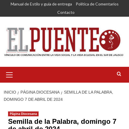
Saltar
Manual de Estilo y guía de entrega
Política de Comentarios
al
Contacto
contenido
Menú
primario
INICIO
PÁGINA DIOCESANA
SEMILLA DE LA PALABRA,
DOMINGO 7 DE ABRIL DE 2024
Página Diocesana
Semilla de la Palabra, domingo 7
de abril de 2024