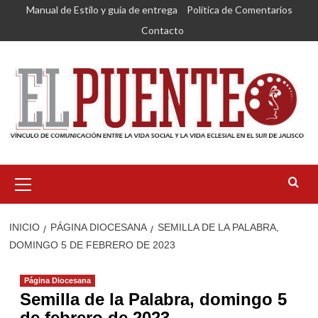
Saltar
Manual de Estilo y guía de entrega
Política de Comentarios
al
Contacto
contenido
Menú
primario
INICIO
PÁGINA DIOCESANA
SEMILLA DE LA PALABRA,
DOMINGO 5 DE FEBRERO DE 2023
Página Diocesana
Semilla de la Palabra, domingo 5
de febrero de 2023