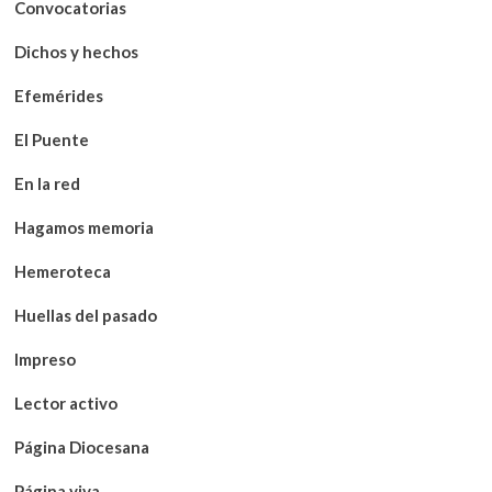
Convocatorias
Dichos y hechos
Efemérides
El Puente
En la red
Hagamos memoria
Hemeroteca
Huellas del pasado
Impreso
Lector activo
Página Diocesana
Página viva