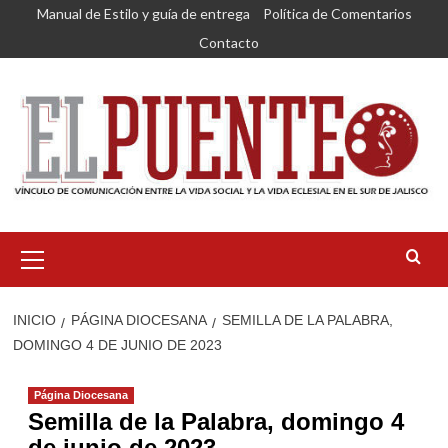
Saltar
Manual de Estilo y guía de entrega
Política de Comentarios
al
Contacto
contenido
Menú
primario
INICIO
PÁGINA DIOCESANA
SEMILLA DE LA PALABRA,
DOMINGO 4 DE JUNIO DE 2023
Página Diocesana
Semilla de la Palabra, domingo 4
de junio de 2023