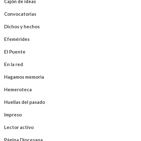
Cajón de ideas
Convocatorias
Dichos y hechos
Efemérides
El Puente
En la red
Hagamos memoria
Hemeroteca
Huellas del pasado
Impreso
Lector activo
Página Diocesana