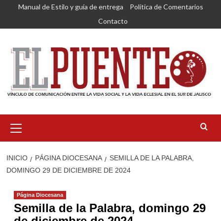
Saltar
Manual de Estilo y guía de entrega
Política de Comentarios
al
Contacto
contenido
Menú
primario
INICIO
PÁGINA DIOCESANA
SEMILLA DE LA PALABRA,
DOMINGO 29 DE DICIEMBRE DE 2024
Página Diocesana
Semilla de la Palabra, domingo 29
de diciembre de 2024