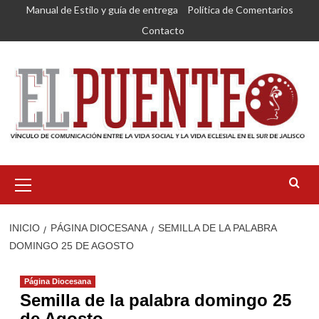
Saltar
Manual de Estilo y guía de entrega
Política de Comentarios
al
Contacto
contenido
Menú
primario
INICIO
PÁGINA DIOCESANA
SEMILLA DE LA PALABRA
DOMINGO 25 DE AGOSTO
Página Diocesana
Semilla de la palabra domingo 25
de Agosto