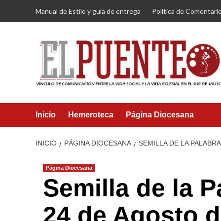
Saltar
Manual de Estilo y guía de entrega
Política de Comentari
al
contenido
Inicio
Hemeroteca
Página Diocesana
INICIO
PÁGINA DIOCESANA
SEMILLA DE LA PALABR
Página Diocesana
Semilla de la 
24 de Agosto d