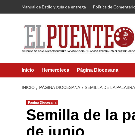
Saltar
Manual de Estilo y guía de entrega
Política de Comentari
al
contenido
Inicio
Hemeroteca
Página Diocesana
INICIO
PÁGINA DIOCESANA
SEMILLA DE LA PALABR
Página Diocesana
Semilla de la 
de junio