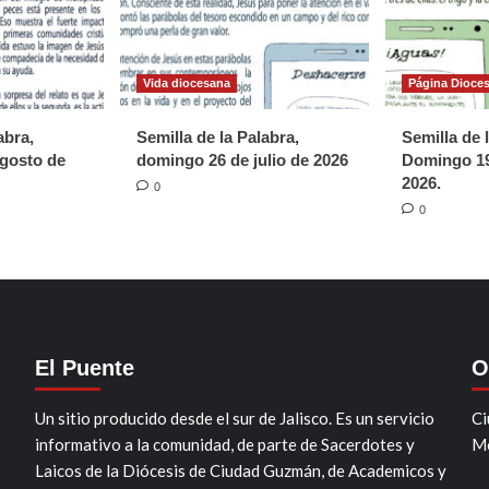
Vida diocesana
Página Dioce
abra,
Semilla de la Palabra,
Semilla de 
gosto de
domingo 26 de julio de 2026
Domingo 19
2026.
0
0
El Puente
O
Un sitio producido desde el sur de Jalisco. Es un servicio
Ci
informativo a la comunidad, de parte de Sacerdotes y
Mo
Laicos de la Diócesis de Ciudad Guzmán, de Academicos y