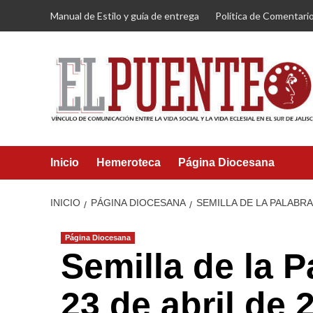
Saltar
Manual de Estilo y guía de entrega
Política de Comentari
al
contenido
Inicio
Hemeroteca
Página Diocesana
INICIO
PÁGINA DIOCESANA
SEMILLA DE LA PALABRA
Página Diocesana
Semilla de la 
23 de abril de 