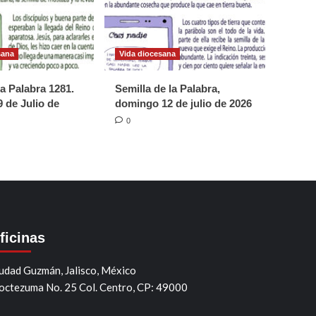
sana
Vida diocesana
la Palabra 1281.
Semilla de la Palabra,
 de Julio de
domingo 12 de julio de 2026
0
ficinas
udad Guzmán, Jalisco, México
ctezuma No. 25 Col. Centro, CP: 49000