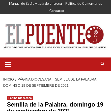
Saltar
Manual de Estilo y guía de entrega
Política de Comentarios
al
Contacto
contenido
Menú
primario
INICIO
PÁGINA DIOCESANA
SEMILLA DE LA PALABRA,
DOMINGO 19 DE SEPTIEMBRE DE 2021
Página Diocesana
Semilla de la Palabra, domingo 19
de septiembre de 2021