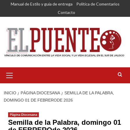
Saltar
Manual de Estilo y guía de entrega
Política de Comentarios
al
Contacto
contenido
Menú
primario
INICIO
PÁGINA DIOCESANA
SEMILLA DE LA PALABRA,
DOMINGO 01 DE FEBRERODE 2026
Página Diocesana
Semilla de la Palabra, domingo 01
de FEBREROde 2026