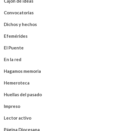
Cajón de ideas
Convocatorias
Dichos y hechos
Efemérides
El Puente
En la red
Hagamos memoria
Hemeroteca
Huellas del pasado
Impreso
Lector activo
Página Diocesana