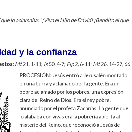
que lo aclamaba: “¡Viva el Hijo de David! ¡Bendito el que
ldad y la confianza
extos:
Mt
21, 1-11;
Is
50, 4-7;
Flp
2, 6-11;
Mt
26, 14-27, 66
PROCESIÓN: Jesús entró a Jerusalén montado
en una burra y aclamado por la gente. Era un
pobre aclamado por los pobres, una expresión
clara del Reino de Dios. Era el rey pobre,
anunciado por el profeta Zacarías. La gente que
lo alababa con vivas era la pobrería abierta al
misterio del Reino, que reconoció a Jesús de