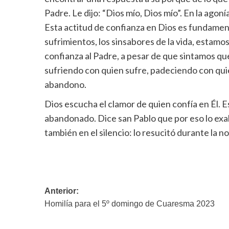
Padre. Le dijo: “Dios mío, Dios mío”. En la agon
Esta actitud de confianza en Dios es fundamenta
sufrimientos, los sinsabores de la vida, estam
confianza al Padre, a pesar de que sintamos que
sufriendo con quien sufre, padeciendo con quie
abandono.
Dios escucha el clamor de quien confía en Él. E
abandonado. Dice san Pablo que por eso lo exal
también en el silencio: lo resucitó durante la n
Navegación
Anterior:
Homilía para el 5º domingo de Cuaresma 2023
de
entradas