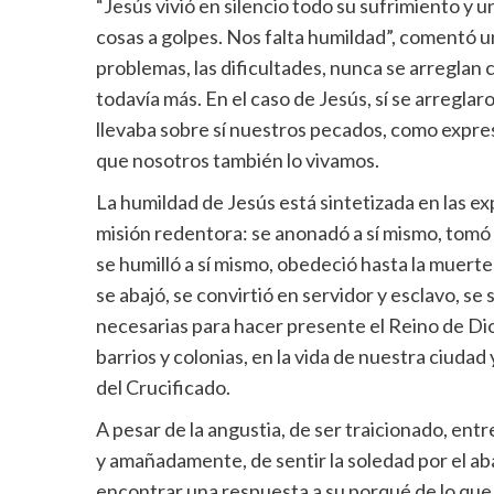
“Jesús vivió en silencio todo su sufrimiento y un
cosas a golpes. Nos falta humildad”, comentó un
problemas, las dificultades, nunca se arreglan co
todavía más. En el caso de Jesús, sí se arreglaro
llevaba sobre sí nuestros pecados, como expres
que nosotros también lo vivamos.
La humildad de Jesús está sintetizada en las e
misión redentora: se anonadó a sí mismo, tomó 
se humilló a sí mismo, obedeció hasta la muerte
se abajó, se convirtió en servidor y esclavo, se
necesarias para hacer presente el Reino de Di
barrios y colonias, en la vida de nuestra ciuda
del Crucificado.
A pesar de la angustia, de ser traicionado, ent
y amañadamente, de sentir la soledad por el ab
encontrar una respuesta a su porqué de lo que