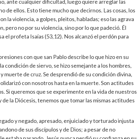
o, ante cualquier dificultad, luego quiere arreglar las
o de ellos. Esto tiene mucho que decirnos. Las cosas, los
n la violencia, a golpes, pleitos, habladas; eso las agrava
n, pero no por su violencia, sino por lo que padeció. Él
a el profeta Isaías (53,12). Nos alcanzó el perdón para
xpresiones con que san Pablo describe lo que hizo en su
la condición de siervo, se hizo semejante a los hombres,
 y muerte de cruz. Se desprendió de su condición divina,
 solidarizó con nosotros hasta en la muerte. Son actitudes
os. Si queremos que se experimente en la vida de nuestros
d y de la Diócesis, tenemos que tomar las mismas actitudes
regado y negado, apresado, enjuiciado y torturado injusta
andono de sus discípulos y de Dios; a pesar de no
 le estaba pasando, Jesús nunca perdió su confianza en su