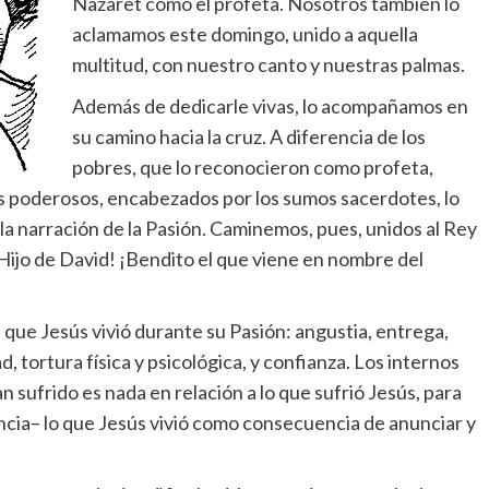
Nazaret como el profeta. Nosotros también lo
aclamamos este domingo, unido a aquella
multitud, con nuestro canto y nuestras palmas.
Además de dedicarle vivas, lo acompañamos en
su camino hacia la cruz. A diferencia de los
pobres, que lo reconocieron como profeta,
los poderosos, encabezados por los sumos sacerdotes, lo
 narración de la Pasión. Caminemos, pues, unidos al Rey
l Hijo de David! ¡Bendito el que viene en nombre del
ue Jesús vivió durante su Pasión: angustia, entrega,
 tortura física y psicológica, y confianza. Los internos
n sufrido es nada en relación a lo que sufrió Jesús, para
cia– lo que Jesús vivió como consecuencia de anunciar y