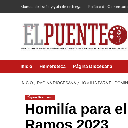
Saltar
Manual de Estilo y guía de entrega
Política de Comentari
al
contenido
Inicio
Hemeroteca
Página Diocesana
INICIO
PÁGINA DIOCESANA
HOMILÍA PARA EL DOMI
Página Diocesana
Homilía para e
Ramos 2023