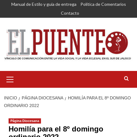
Saltar
Manual de Estilo y guía de entrega
Política de Comentarios
al
Contacto
contenido
Menú
primario
INICIO
PÁGINA DIOCESANA
HOMILÍA PARA EL 8º DOMINGO
ORDINARIO 2022
Página Diocesana
Homilía para el 8º domingo
ordinario 2022