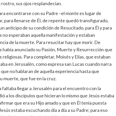
 rostro, sus ojos resplandecían.
ara encontrarse con su Padre –el monte es lugar de
r, para llenarse de Él, de repente quedó transfigurado,
un anticipo de su condición de Resucitado, para Él y para
es no esperaban aquella manifestación y estaban
ncia de la muerte. Para resucitar hay que morir. De
les había anunciado su Pasión, Muerte y Resurrección que
s religiosas. Para completar, Moisés y Elías, que estaban
eraba en Jerusalén, como expresa san Lucas cuando narra
ió que no hablaran de aquella experiencia hasta que
u muerte, que fue en la cruz.
 faltaba llegar a Jerusalén para el encuentro con la
dió a los discípulos que hicieran lo mismo que Jesús estaba
afirmar que era su Hijo amado y que en Él tenía puesta
 Jesús estaba escuchando día a día a su Padre; para eso