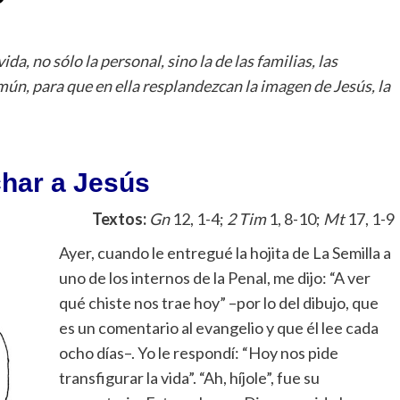
a, no sólo la personal, sino la de las familias, las
omún, para que en ella resplandezcan la imagen de Jesús, la
har a Jesús
Textos:
Gn
12, 1-4;
2 Tim
1, 8-10;
Mt
17, 1-9
Ayer, cuando le entregué la hojita de La Semilla a
uno de los internos de la Penal, me dijo: “A ver
qué chiste nos trae hoy” –por lo del dibujo, que
es un comentario al evangelio y que él lee cada
ocho días–. Yo le respondí: “Hoy nos pide
transfigurar la vida”. “Ah, híjole”, fue su