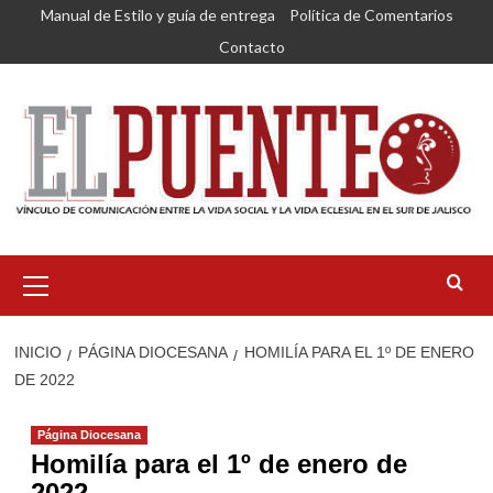
Saltar
Manual de Estilo y guía de entrega
Política de Comentarios
al
Contacto
contenido
Menú
primario
INICIO
PÁGINA DIOCESANA
HOMILÍA PARA EL 1º DE ENERO
DE 2022
Página Diocesana
Homilía para el 1º de enero de
2022