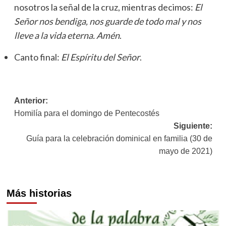
nosotros la señal de la cruz, mientras decimos:
El
Señor nos bendiga, nos guarde de todo mal y nos
lleve a la vida eterna. Amén
.
Canto final:
El Espíritu del Señor
.
Navegación
Anterior:
Homilía para el domingo de Pentecostés
de
Siguiente:
entradas
Guía para la celebración dominical en familia (30 de
mayo de 2021)
Más historias