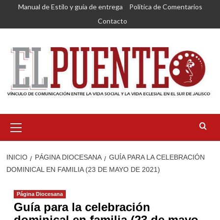
Saltar
Manual de Estilo y guía de entrega
Política de Comentarios
al
Contacto
contenido
Menú
primario
INICIO
PÁGINA DIOCESANA
GUÍA PARA LA CELEBRACIÓN
DOMINICAL EN FAMILIA (23 DE MAYO DE 2021)
Página Diocesana
Guía para la celebración
dominical en familia (23 de mayo