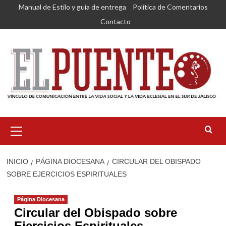
Saltar
Manual de Estilo y guía de entrega
Política de Comentarios
al
Contacto
contenido
Menú
primario
INICIO
PÁGINA DIOCESANA
CIRCULAR DEL OBISPADO
SOBRE EJERCICIOS ESPIRITUALES
Página Diocesana
Circular del Obispado sobre
Ejercicios Espirituales