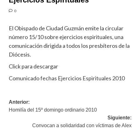
0
El Obispado de Ciudad Guzmán emite la circular
número 15/10 sobre ejercicios espirituales, una
comunicación dirigida a todos los presbíteros de la
Diócesis.
Click para descargar
Comunicado fechas Ejercicios Espirituales 2010
Navegación
Anterior:
Homilía del 15º domingo ordinario 2010
de
Siguiente:
entradas
Convocan a solidaridad con víctimas de Alex