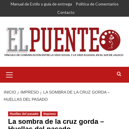
Saltar
Manual de Estilo y guía de entrega
Política de Comentarios
al
Contacto
contenido
Menú
primario
INICIO
IMPRESO
LA SOMBRA DE LA CRUZ GORDA –
HUELLAS DEL PASADO
Huellas del pasado
Impreso
La sombra de la cruz gorda –
Huellas del pasado