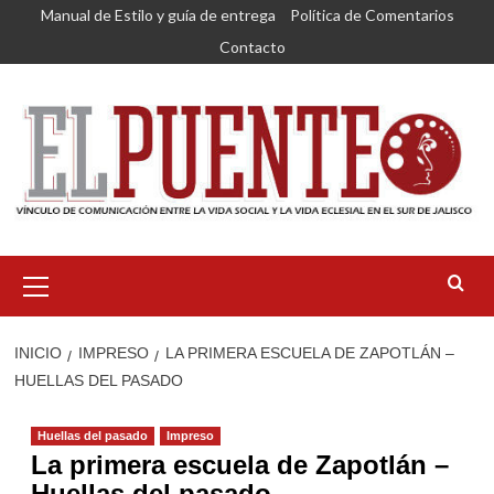
Saltar
Manual de Estilo y guía de entrega
Política de Comentarios
al
Contacto
contenido
Menú
primario
INICIO
IMPRESO
LA PRIMERA ESCUELA DE ZAPOTLÁN –
HUELLAS DEL PASADO
Huellas del pasado
Impreso
La primera escuela de Zapotlán –
Huellas del pasado