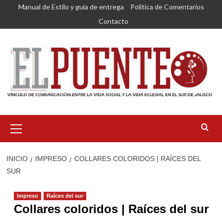
Saltar
Manual de Estilo y guía de entrega
Política de Comentarios
al
Contacto
contenido
Menú
primario
INICIO
IMPRESO
COLLARES COLORIDOS | RAÍCES DEL
SUR
Impreso
Raíces del sur
Collares coloridos | Raíces del sur