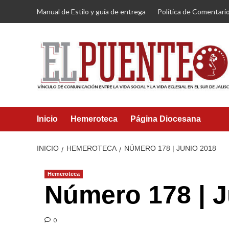
Saltar
Manual de Estilo y guía de entrega
Política de Comentari
al
contenido
Inicio
Hemeroteca
Página Diocesana
INICIO
HEMEROTECA
NÚMERO 178 | JUNIO 2018
Hemeroteca
Número 178 | J
0