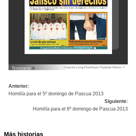
Created using FlowPaper Flipbook Maker ↗
Navegación
Anterior:
Homilía para el 5º domingo de Pascua 2013
de
Siguiente:
entradas
Homilía para el 6º domingo de Pascua 2013
Más historias