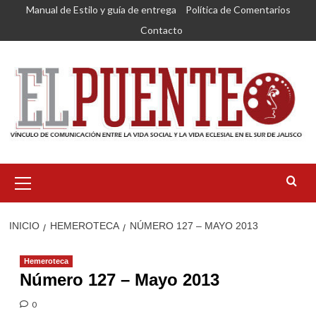
Saltar
Manual de Estilo y guía de entrega
Política de Comentarios
al
Contacto
contenido
Menú
primario
INICIO
HEMEROTECA
NÚMERO 127 – MAYO 2013
Hemeroteca
Número 127 – Mayo 2013
0